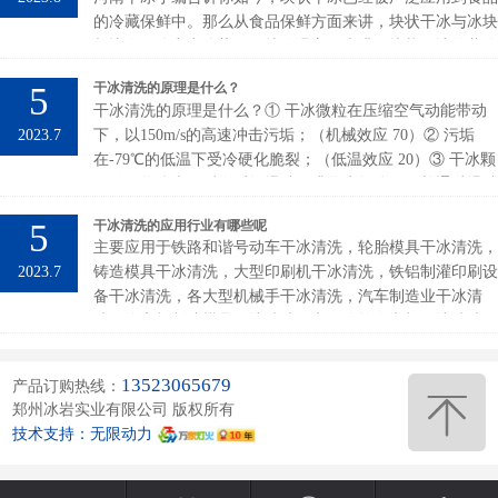
的冷藏保鲜中。那么从食品保鲜方面来讲，块状干冰与冰块
相比有什么突出优势呢？从降温方面来讲，块状干冰的蓄冷
要比冰的蓄冷强上近两倍。并且在运用的过程中，块状干冰
5
干冰清洗的原理是什么？
吸热升华不会对保存的物品造成任何损害。因为块状干冰升
干冰清洗的原理是什么？① 干冰微粒在压缩空气动能带动
华后变成了无毒、无色、无味的二氧化碳气体。正是由于块
2023.7
下，以150m/s的高速冲击污垢；（机械效应 70）② 污垢
状干冰超低的温度使得其在降温冷藏方面和运输方面得到了
在-79℃的低温下受冷硬化脆裂；（低温效应 20）③ 干冰颗
广泛的应用。因为它能够使物体在运输或者保存的状态下保
粒触及物体表面后会瞬间爆破（升华为气体），并通过爆破
鲜，防坏，长时间不变质等。块状干...
力，将污染物从表面剥离。（升华效应 10）较于传统，干
5
干冰清洗的应用行业有哪些呢
冰清洗的优势在哪里?在线清洗，无需拆机干冰清洗过程是
主要应用于铁路和谐号动车干冰清洗，轮胎模具干冰清洗，
完全干燥的、且不导电，它可免去传统意义上繁琐的停车、
2023.7
铸造模具干冰清洗，大型印刷机干冰清洗，铁铝制灌印刷设
拆机、装机和调试工作，直接深入缝隙和凹槽、直达清洁死
备干冰清洗，各大型机械手干冰清洗，汽车制造业干冰清
角。柔性清洗，无磨损干冰清洗不会对物体表面产生任何磨
洗，汽车灯制造模具干冰清洗，电厂汽轮发电机干冰清洗，
损、不影...
电厂锅炉化学清洗，中石化炼油厂导热油炉干冰清洗，橡塑
双向拉伸TDO风箱干冰清洗，大型变电站干冰清洗，海事
13523065679
产品订购热线：
业，历史建筑干冰清洗，公交公司4S店汽车发动机干冰清
郑州冰岩实业有限公司 版权所有
洗，大型企业配电设施干冰清洗， 等诸多行业。
技术支持：无限动力